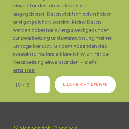
einverstanden, dass die von mir
angegebenen Daten elektronisch erhoben
und gespeichert werden. Meine Daten
werden dabei nur streng zweckgebunden
zur Bearbeitung und Beantwortung meiner
Anfrage benutzt. Mit dem Absenden des
Kontaktformulars erkläre ich mich mit der
Verarbeitung einverstanden.
» Mehr
erfahren
=
10 + 3
NACHRICHT SENDEN
Malerbetrieb Descher